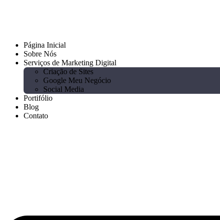
Ir
para
o
conteúdo
Página Inicial
Sobre Nós
Serviços de Marketing Digital
Criação de Sites
Google Meu Negócio
Social Media
Portifólio
Blog
Contato