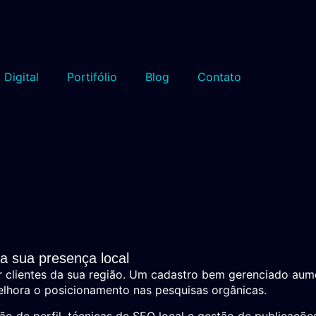
 Digital
Portifólio
Blog
Contato
ra sua presença local
air clientes da sua região. Um cadastro bem gerenciado aum
elhora o posicionamento nas pesquisas orgânicas.
de perfil, técnicas de SEO local e gestão de publicações